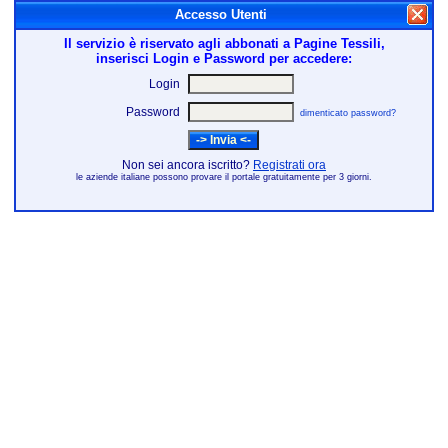
Accesso Utenti
Il servizio è riservato agli abbonati a Pagine Tessili,
inserisci Login e Password per accedere:
Login
Password
dimenticato password?
Non sei ancora iscritto?
Registrati ora
le aziende italiane possono provare il portale gratuitamente per 3 giorni.