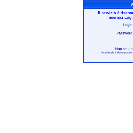
Acc
Il servizio è riserv
inserisci Log
Login
Password
Non sei an
le aziende italiane posson