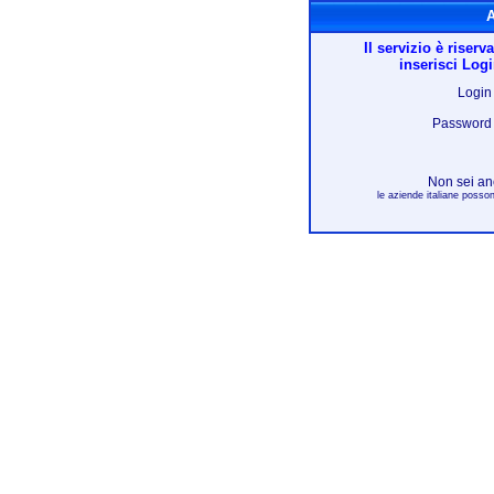
Acc
Il servizio è riserv
inserisci Log
Login
Password
Non sei an
le aziende italiane posson