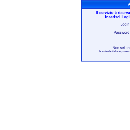
Acc
Il servizio è riserv
inserisci Log
Login
Password
Non sei an
le aziende italiane posson